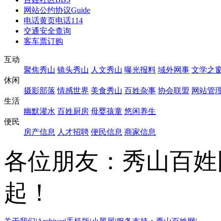
网站公约协议
Guide
电话黄页
电话114
交通安全查询
客车票订购
互动
聚焦秀山
镜头秀山
人文秀山
曝光报料
域外网事
文学之
休闲
摄影部落
情感世界
美食秀山
百姓杂事
协会联盟
网站管
生活
幽默灌水
百姓厨房
母婴孩童
悠闲养生
便民
房产信息
人才招聘
便民信息
商家信息
各位朋友：秀山百姓
起！