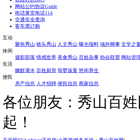
网站公约协议
Guide
电话黄页
电话114
交通安全查询
客车票订购
互动
聚焦秀山
镜头秀山
人文秀山
曝光报料
域外网事
文学之
休闲
摄影部落
情感世界
美食秀山
百姓杂事
协会联盟
网站管
生活
幽默灌水
百姓厨房
母婴孩童
悠闲养生
便民
房产信息
人才招聘
便民信息
商家信息
各位朋友：秀山百姓
起！