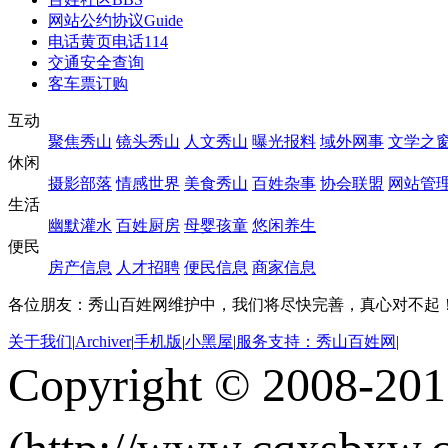
网站公约协议
Guide
电话黄页
电话114
交通安全查询
客车票订购
互动
聚焦秀山
镜头秀山
人文秀山
曝光报料
域外网事
文学之
休闲
摄影部落
情感世界
美食秀山
百姓杂事
协会联盟
网站管
生活
幽默灌水
百姓厨房
母婴孩童
悠闲养生
便民
房产信息
人才招聘
便民信息
商家信息
各位朋友：秀山百姓网维护中，我们将尽快完善，真心对不起
关于我们
|
Archiver
|
手机版
|
小黑屋
|
服务支持：秀山百姓网
|
Copyright © 2008-20