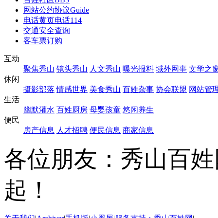
网站公约协议
Guide
电话黄页
电话114
交通安全查询
客车票订购
互动
聚焦秀山
镜头秀山
人文秀山
曝光报料
域外网事
文学之
休闲
摄影部落
情感世界
美食秀山
百姓杂事
协会联盟
网站管
生活
幽默灌水
百姓厨房
母婴孩童
悠闲养生
便民
房产信息
人才招聘
便民信息
商家信息
各位朋友：秀山百姓
起！