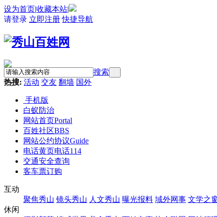
设为首页
|
收藏本站
|
请登录
立即注册
快捷导航
搜索
热搜:
活动
交友
翻墙
国外
手机版
白蚁防治
网站首页
Portal
百姓社区
BBS
网站公约协议
Guide
电话黄页
电话114
交通安全查询
客车票订购
互动
聚焦秀山
镜头秀山
人文秀山
曝光报料
域外网事
文学之
休闲