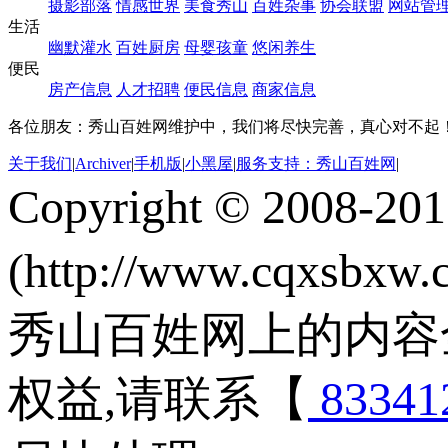
摄影部落
情感世界
美食秀山
百姓杂事
协会联盟
网站管
生活
幽默灌水
百姓厨房
母婴孩童
悠闲养生
便民
房产信息
人才招聘
便民信息
商家信息
各位朋友：秀山百姓网维护中，我们将尽快完善，真心对不起
关于我们
|
Archiver
|
手机版
|
小黑屋
|
服务支持：秀山百姓网
|
Copyright © 2008-20
(http://www.cqxsbxw
秀山百姓网上的内容
权益,请联系【
83341