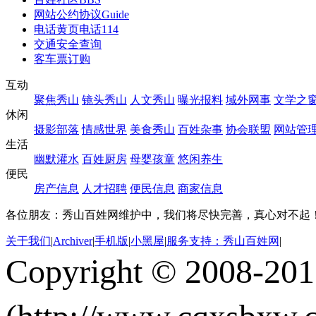
网站公约协议
Guide
电话黄页
电话114
交通安全查询
客车票订购
互动
聚焦秀山
镜头秀山
人文秀山
曝光报料
域外网事
文学之
休闲
摄影部落
情感世界
美食秀山
百姓杂事
协会联盟
网站管
生活
幽默灌水
百姓厨房
母婴孩童
悠闲养生
便民
房产信息
人才招聘
便民信息
商家信息
各位朋友：秀山百姓网维护中，我们将尽快完善，真心对不起
关于我们
|
Archiver
|
手机版
|
小黑屋
|
服务支持：秀山百姓网
|
Copyright © 2008-20