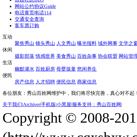
网站公约协议
Guide
电话黄页
电话114
交通安全查询
客车票订购
互动
聚焦秀山
镜头秀山
人文秀山
曝光报料
域外网事
文学之
休闲
摄影部落
情感世界
美食秀山
百姓杂事
协会联盟
网站管
生活
幽默灌水
百姓厨房
母婴孩童
悠闲养生
便民
房产信息
人才招聘
便民信息
商家信息
各位朋友：秀山百姓网维护中，我们将尽快完善，真心对不起
关于我们
|
Archiver
|
手机版
|
小黑屋
|
服务支持：秀山百姓网
|
Copyright © 2008-20