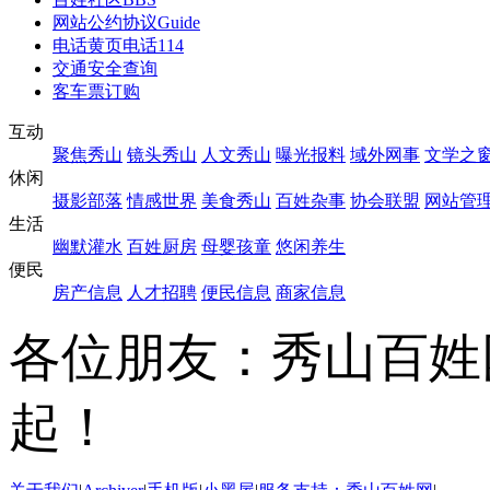
网站公约协议
Guide
电话黄页
电话114
交通安全查询
客车票订购
互动
聚焦秀山
镜头秀山
人文秀山
曝光报料
域外网事
文学之
休闲
摄影部落
情感世界
美食秀山
百姓杂事
协会联盟
网站管
生活
幽默灌水
百姓厨房
母婴孩童
悠闲养生
便民
房产信息
人才招聘
便民信息
商家信息
各位朋友：秀山百姓
起！