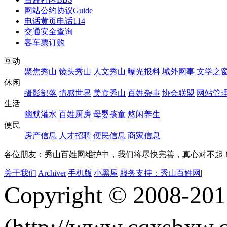
网站公约协议
Guide
电话黄页
电话114
交通安全查询
客车票订购
互动
聚焦秀山
镜头秀山
人文秀山
曝光报料
域外网事
文学之
休闲
摄影部落
情感世界
美食秀山
百姓杂事
协会联盟
网站管
生活
幽默灌水
百姓厨房
母婴孩童
悠闲养生
便民
房产信息
人才招聘
便民信息
商家信息
各位朋友：秀山百姓网维护中，我们将尽快完善，真心对不起
关于我们
|
Archiver
|
手机版
|
小黑屋
|
服务支持：秀山百姓网
|
Copyright © 2008-20